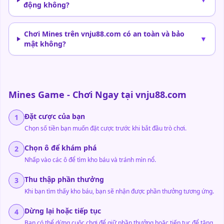
động không?
Chơi Mines trên vnju88.com có an toàn và bảo
▼
mật không?
Mines Game - Chơi Ngay tại vnju88.com
Đặt cược của bạn
1
Chọn số tiền bạn muốn đặt cược trước khi bắt đầu trò chơi.
Chọn ô để khám phá
2
Nhấp vào các ô để tìm kho báu và tránh mìn nổ.
Thu thập phần thưởng
3
Khi bạn tìm thấy kho báu, bạn sẽ nhận được phần thưởng tương ứng.
Dừng lại hoặc tiếp tục
4
Bạn có thể dừng cuộc chơi để giữ phần thưởng hoặc tiếp tục để tăng