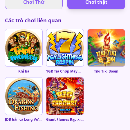
Chơi Thử
Chơi thật
Các trò chơi liên quan
Khỉ ba
YGR Tia Chớp May Mắn 7
Tiki Tiki Boom
JDB bắn cá Long Vương
Giant Flames Rạp xiếc lớn!