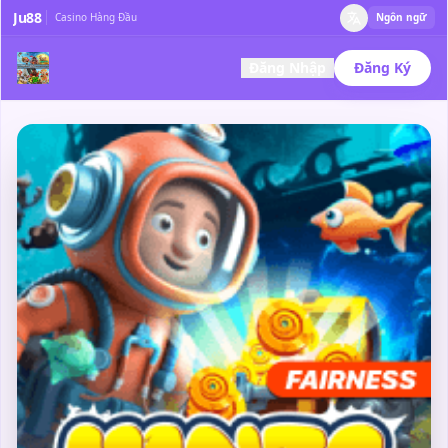
Ju88
Casino Hàng Đầu
Ngôn ngữ
Đăng Nhập
Đăng Ký