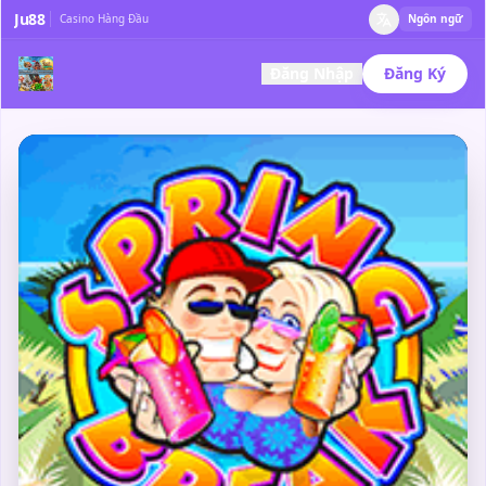
Ju88
Casino Hàng Đầu
Ngôn ngữ
Đăng Nhập
Đăng Ký