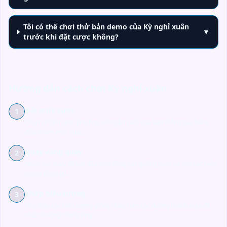
Tôi có thể chơi thử bản demo của Kỳ nghỉ xuân
▼
trước khi đặt cược không?
Hướng dẫn cách chơi Kỳ nghỉ xuân
Đặt mức cược
1
Chọn số tiền cược phù hợp với ngân sách của bạn thông qua bảng
điều khiển mức cược.
Quay vòng quay
2
Nhấn nút quay để bắt đầu khởi động các guồng quay và chờ các biểu
tượng dừng lại.
Khớp biểu tượng
3
Thu thập các biểu tượng giống nhau trên các đường thanh toán để
nhận thưởng tương ứng.