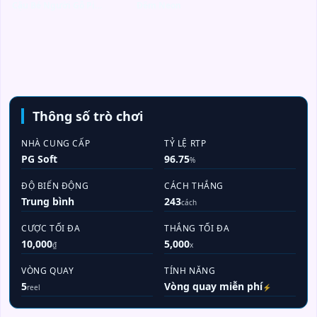
Cậu Bé Người Gỗ Pinocchio
Đêm Neon
Thông số trò chơi
NHÀ CUNG CẤP
TỶ LỆ RTP
PG Soft
96.75
%
ĐỘ BIẾN ĐỘNG
CÁCH THẮNG
Trung bình
243
cách
CƯỢC TỐI ĐA
THẮNG TỐI ĐA
10,000
5,000
₫
x
VÒNG QUAY
TÍNH NĂNG
5
Vòng quay miễn phí
reel
⚡