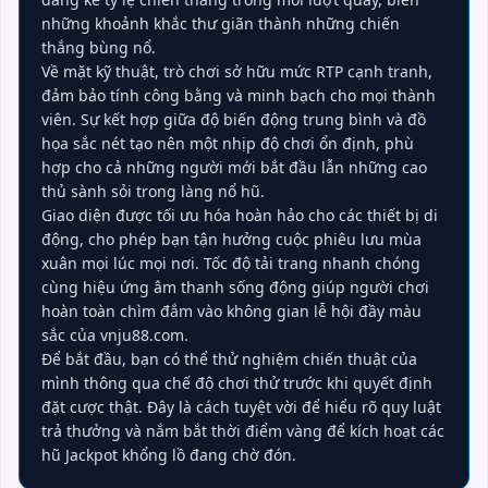
những khoảnh khắc thư giãn thành những chiến
thắng bùng nổ.
Về mặt kỹ thuật, trò chơi sở hữu mức RTP cạnh tranh,
đảm bảo tính công bằng và minh bạch cho mọi thành
viên. Sự kết hợp giữa độ biến động trung bình và đồ
họa sắc nét tạo nên một nhịp độ chơi ổn định, phù
hợp cho cả những người mới bắt đầu lẫn những cao
thủ sành sỏi trong làng nổ hũ.
Giao diện được tối ưu hóa hoàn hảo cho các thiết bị di
động, cho phép bạn tận hưởng cuộc phiêu lưu mùa
xuân mọi lúc mọi nơi. Tốc độ tải trang nhanh chóng
cùng hiệu ứng âm thanh sống động giúp người chơi
hoàn toàn chìm đắm vào không gian lễ hội đầy màu
sắc của vnju88.com.
Để bắt đầu, bạn có thể thử nghiệm chiến thuật của
mình thông qua chế độ chơi thử trước khi quyết định
đặt cược thật. Đây là cách tuyệt vời để hiểu rõ quy luật
trả thưởng và nắm bắt thời điểm vàng để kích hoạt các
hũ Jackpot khổng lồ đang chờ đón.