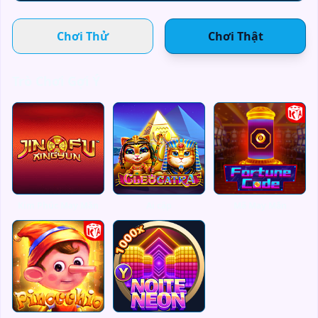
Chơi Thử
Chơi Thật
Trò Chơi Gợi Ý
Kim Phúc May Mắn
Ai cập
Mã May Mắn