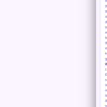
n
t
t
V
d
t
m
t
t
m
N
g
8
c
Đ
v
V
m
t
t
m