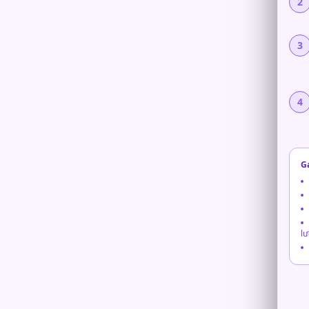
2
3
4
G
lư