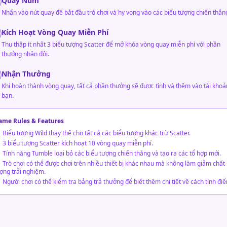
Quay Núm
Nhấn vào nút quay để bắt đầu trò chơi và hy vọng vào các biểu tượng chiến thắn
Kích Hoạt Vòng Quay Miễn Phí
Thu thập ít nhất 3 biểu tượng Scatter để mở khóa vòng quay miễn phí với phần
thưởng nhân đôi.
Nhận Thưởng
Khi hoàn thành vòng quay, tất cả phần thưởng sẽ được tính và thêm vào tài khoả
bạn.
ame Rules & Features
Biểu tượng Wild thay thế cho tất cả các biểu tượng khác trừ Scatter.
3 biểu tượng Scatter kích hoạt 10 vòng quay miễn phí.
Tính năng Tumble loại bỏ các biểu tượng chiến thắng và tạo ra các tổ hợp mới.
Trò chơi có thể được chơi trên nhiều thiết bị khác nhau mà không làm giảm chất
ợng trải nghiệm.
Người chơi có thể kiểm tra bảng trả thưởng để biết thêm chi tiết về cách tính đi