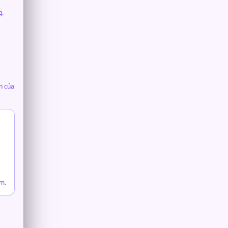
g.
n của
ểm.