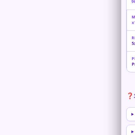
9
M
x
R
5
P
P
❓